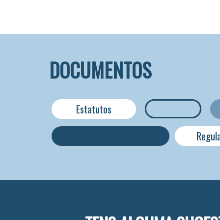
José Manuel Monteiro Grilo Lema
Santos
Liliana Lourenço Caldeira
Marta Ribeiro Barroso Dias
Marta Sofia Vieira da Silva
Miguel Marques de Almeida
DOCUMENTOS
Paula Cristina do Rosário Fernandes
Ricardo João dos Santos Farinha
Sara Pinto dos Santos Matias
Estatutos
Susana Isabel Conde Jesus Palma
Regul