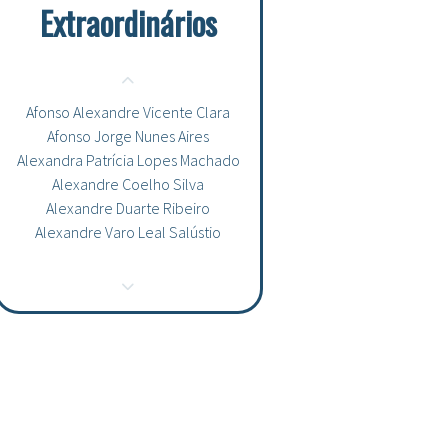
Extraordinários
Afonso Alexandre Vicente Clara
Afonso Jorge Nunes Aires
Alexandra Patrícia Lopes Machado
Alexandre Coelho Silva
Alexandre Duarte Ribeiro
Alexandre Varo Leal Salústio
Ana Bandarrinha Brandão
Ana Carolina da Cruz Quartin Borges
Ana Catarina de Sousa Rato
Ana Filipa Maximiano Raimundo
Ana Mafalda Oliveira Santos Lourenco
Valente
Ana Margarida de Mello e Alvim Araújo
Ana Margarida Pexirra Tomé