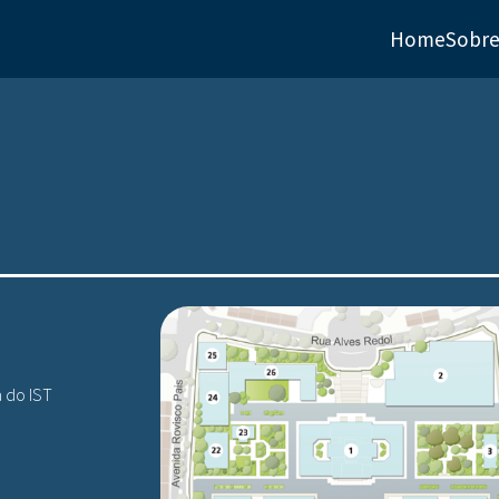
Home
Sobr
 do IST