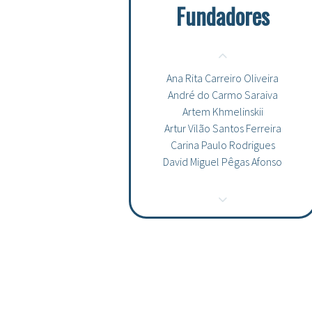
Fundadores
Ana Rita Carreiro Oliveira
André do Carmo Saraiva
Artem Khmelinskii
Artur Vilão Santos Ferreira
Carina Paulo Rodrigues
David Miguel Pêgas Afonso
Filipa Alexandra Campos Viola
Filipe Sécio Fraga
Francisco José Sousa Simões de
Almeida Roque
Inês Nunes de Sousa
Inês Rebordão Pereira Batista
João Tiago dos Santos Fernandes
José António Bastos Frazão