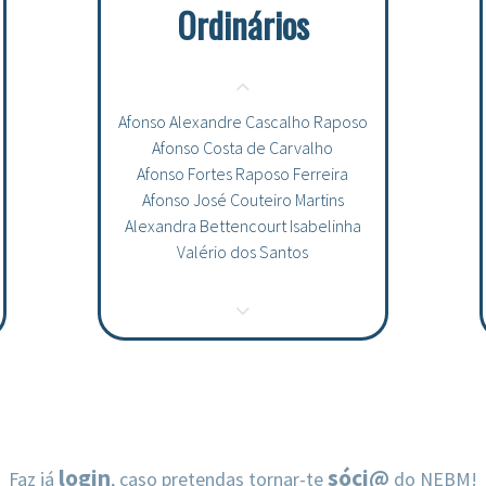
Ordinários
Afonso Alexandre Cascalho Raposo
Afonso Costa de Carvalho
Afonso Fortes Raposo Ferreira
Afonso José Couteiro Martins
Alexandra Bettencourt Isabelinha
Valério dos Santos
Alexandra Bob
Alfredo Antonio Hernández Inostroza
Alice Júlio Correia
Alina Sterbet
Aline Fragas Gouveia
Amélia Borges Dias Antunes Pinto
Ana Bárbara Perestrelo de Andrade e
Raposo
login
sóci@
Faz já
, caso pretendas tornar-te
do NEBM!